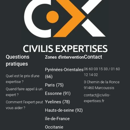
Questions
Contact
Zones d'intervention
pratiques
06 60 03 15 33 / 01 60
Pyrénées-Orientales
12 14 02
Quel est le prix d'une
(66)
expertise ?
3 Chemin de la Ronce
Paris (75)
91460 Marcoussis
Quand faire appel à un
Essonne (91)
expert ?
contact@civilis-
expertises.fr
Yvelines (78)
Comment l’expert peut
vous aider ?
Hauts-de-seine (92)
île-de-France
Occitanie