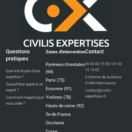
Questions
Contact
Zones d'intervention
pratiques
06 60 03 15 33 / 01 60
Pyrénées-Orientales
12 14 02
Quel est le prix d'une
(66)
expertise ?
3 Chemin de la Ronce
Paris (75)
91460 Marcoussis
Quand faire appel à un
Essonne (91)
expert ?
contact@civilis-
expertises.fr
Yvelines (78)
Comment l’expert peut
vous aider ?
Hauts-de-seine (92)
île-de-France
Occitanie
Corse