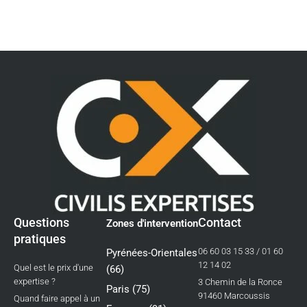
Questions
Contact
Zones d'intervention
pratiques
06 60 03 15 33 / 01 60
Pyrénées-Orientales
12 14 02
Quel est le prix d'une
(66)
expertise ?
3 Chemin de la Ronce
Paris (75)
91460 Marcoussis
Quand faire appel à un