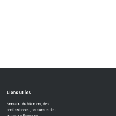
Liens utiles
Annuaire du bâtiment, des
professionnels, artisans et des
travaux – Expertise